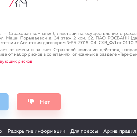
е — Страховая компания), лицензии на осуществление стра
 ул. Маши Порываевой д. 34 этаж 2 ком. 62. ПАО РОСБАНК (да
ветствии с Агентским договором №РБ-2015-04-СКВ_ФЛ от 01.10.20
ает от имени и за счет Страховой компании действия, напра
вают набор рисков в сочетаниях, описанных в разделе «Тарифы»
твующих рисков
Нет
х
Раскрытие информации
Для прессы
Архив правил