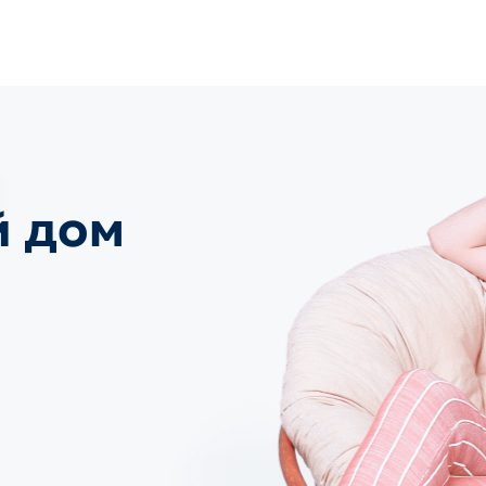
й
дом