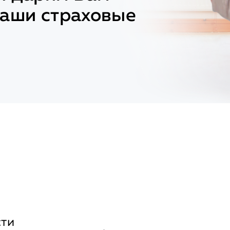
наши страховые
 нескольким
сти