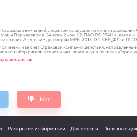
 Страховая компания), лицензии на осуществление страхования
. Маши Порываевой д. 34 этаж 2 ком. 62. ПАО РОСБАНК (далее —
ответствии с Агентским договором №РБ-2015-04-СКВ_ФЛ от 01.10.2
 от имени и за счет Страховой компании действия, направленны
вают набор рисков в сочетаниях, описанных в разделе «Тарифы»
твующих рисков
Нет
х
Раскрытие информации
Для прессы
Полезные до