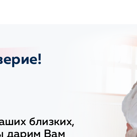
верие!
Ваших близких,
ы дарим Вам