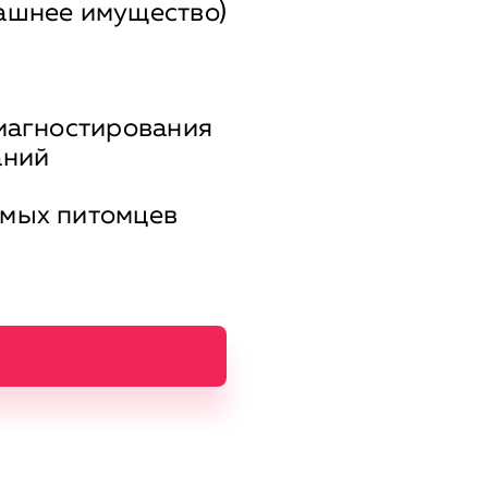
ашнее имущество)
диагностирования
аний
имых питомцев