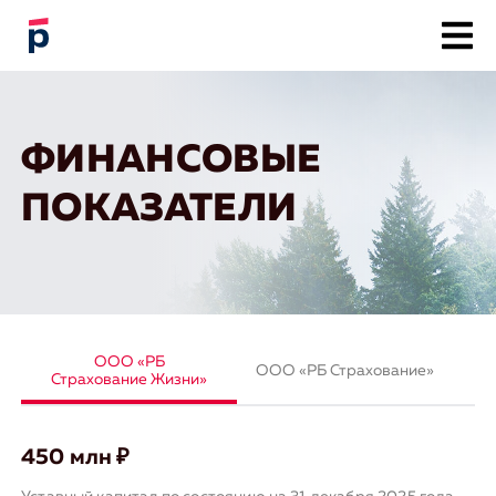
О компании
Программы страхования
ФИНАНСОВЫЕ
Связаться с нами
Документы по событию
ПОКАЗАТЕЛИ
Заявить
о страховом событии
ООО «РБ
ООО «РБ Страхование»
Страхование Жизни»
450 млн ₽