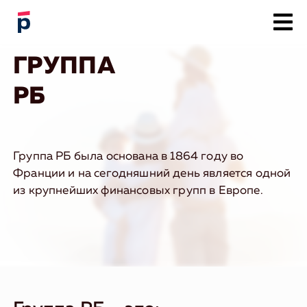
О компании
ГРУППА
Программы страхования
РБ
Связаться с нами
Документы по событию
Заявить
о страховом событии
Группа РБ была основана в 1864 году во
Франции и на сегодняшний день является одной
из крупнейших финансовых групп в Европе.