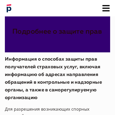
О компании
Программы страхования
Подробнее о защите прав
Связаться с нами
Документы по событию
Заявить
о страховом событии
Информация о способах защиты прав
получателей страховых услуг, включая
информацию об адресах направления
обращений в контрольные и надзорные
органы, а также в саморегулируемую
организацию
Для разрешения возникающих спорных